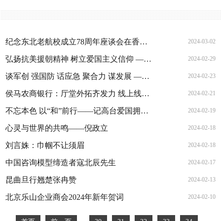
纪念东北老航校成立78周年座谈会在香山革命纪念馆成功举办
2024-03-02
弘扬抗美援朝精神 树立爱国主义信仰 ——志愿军研究会王奎珺一行莅临西安考察指导
2024-02-29
谈军创 强国防 话应急 聚合力 谋发展 ——军民融合“国防教育培训暨应急救援项目研讨会”在西安成功举办
2024-02-23
侯马农商银行：厅堂外拓齐发力 线上线下巧营销
2024-02-21
不忘本色 以“和”前行——记高台爱国拥军促进会长任勇
2024-02-19
心灵与世界的共鸣——倪政立
2024-02-18
刘言姝：巾帼不让须眉
2024-02-18
中国咨询模型缔造者寇北辰先生
2024-02-17
昆曲旦行翘楚张冉赞
2024-02-13
北京乐山企业商会2024年新年贺词
2024-02-10