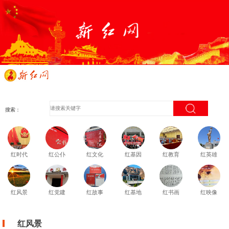
搜索：
红时代
红公仆
红文化
红基因
红教育
红英雄
红风景
红党建
红故事
红基地
红书画
红映像
红风景