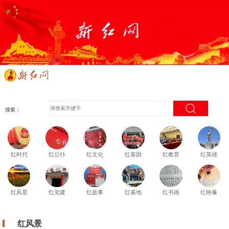
搜索：
红时代
红公仆
红文化
红基因
红教育
红英雄
红风景
红党建
红故事
红基地
红书画
红映像
红风景