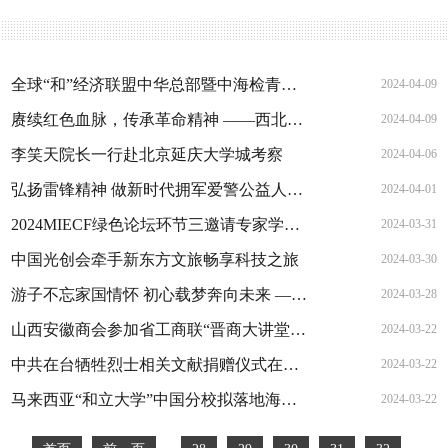
全球“和”经济联盟中华总部暨中海检青岛办事处隆重揭牌
2024-04-09
赓续红色血脉，传承革命精神 ——西北革命历史博物馆项目促进会在西安举行
2024-04-09
李笑天院长一行赴北京延庆大学城考察
2024-04-06
弘扬雷锋精神 做新时代拥军爱警公益人经验交流会在北京召开
2024-04-01
2024MIECF绿色论坛环节三邀请专家学者赴澳门探讨碳中和城市发展之路
2024-03-31
中国光创会牵手新东方文旅畅享科技之旅
2024-03-30
游子不忘家国情怀 初心载梦奔向未来 ——中新文化交流大使舒然女士一行莅临舜安军创西北办考察交流
2024-03-28
山西安徽商会参加省工商联“晋商大讲堂”专题宣讲活动
2024-03-22
中共在台牺牲烈士相关文献捐赠仪式在中央党校（国家行政学院）中共党史文献中心举行
2024-03-22
马来西亚“和立大学”中国分校拟落地海南省文昌市
2024-03-22