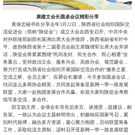
康建文会长圆桌会议精彩分享
黄保忠秘书长分享去年3月22日，陕西省社会组织国际交
流促进会（简称“陕促会”）成立大会在西安召开。中共中央
对外联络部副部长陈洲出席大会并致辞，陕西省副省长叶牛
平、政协陕西省第十二届委员会副主席魏增军出席大会并讲
话，陕促会将紧紧围绕“民间友好、民生合作、民心相通”业
务重点，坚持政治立会、服务兴会、高效办会、规范建会，
努力打造成为我省社会组织开展国际交流合作的“服务之窗、
交流之桥、会员之家”。应瞿会长邀请，今天参加圆桌会议，
结识这么多商协会精英，共同发起筹备亚新网一带一路发展
联盟，大家一起抱团发展合作共赢。欢迎大家到陕促会考察
指导多交流，多合作。
田宝勋主席，金倩会长等先后发言。谈感受，提建议，献
良策。一致认为会议主题鲜明突出，积极响应国家号召，紧
扣时代脉搏，融合多方资源，凝心聚力抱团，启动联盟筹备
工作，采取轮流主席制，适时召开亚新网一带一路发展联盟