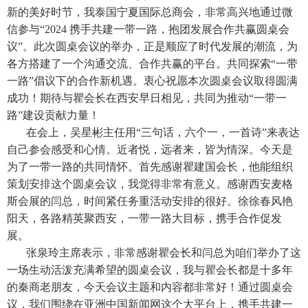
新的美好时节，我泰国宁夏国际总商会，非常高兴地通过微
信参与“2024 携手共建一带一路，抱团发展合作共赢圆桌会
议”。此次圆桌会议的举办，正是顺应了时代发展的潮流，为
各方搭建了一个沟通交流、合作共赢的平台。共同探索“一带
一路”倡议下的合作新机遇。衷心祝愿本次圆桌会议取得圆满
成功！期待与瞿会长在西安早日相见，共同为推动“一带一
路”建设贡献力量！
在会上，吴星彬主任用“三句话，六个一，一首诗”来表达
自己参会感受和心情。近者悦，远者来，皆为情深。今天是
为了一带一路的共同情怀。首先感谢瞿建国会长，他能组织
策划安排这个圆桌会议，我觉得非常有意义。感谢西安麦格
斯会展的闫总，时间紧任务重活动安排的很好。徐徐春风艳
阳天，各路精英聚西安，一带一路大目标，携手合作促发
展。
张泉玲主席表示，非常感谢瞿会长和闫总为咱们举办了这
一场生动活泼充满希望的圆桌会议，我与瞿会长都是十多年
的秦商老朋友，今天会议主题和内容都非常好！通过圆桌会
议，我们围绕在亚洲中国新闻网这个大平台上，携手共建一