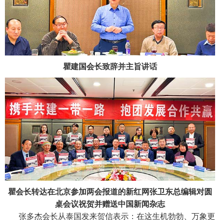
瞿建国会长致辞并主旨讲话
瞿会长转达在北京参加两会报道的新红网张卫东总编辑对圆
桌会议祝贺并赠送中国新闻杂志
张多杰会长从泰国发来贺信表示：在这生机勃勃、万象更