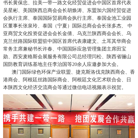
书长黄保忠、拉美一带一路文化经贸促进会中国区首席代表
吴星彬、美国陕西总商会会长胡焕涛、东盟加六国经贸促进
会执行主席、泰国国际贸易商会执行主席、泰国金池工业园
区董事长张泉玲、泰国（宁夏）国际总商会会长张多杰、 中
亚商贸文化投资促进会会长金倩、乌克兰陕西商会会长、乌
克兰丝路国际联盟驻中国区首席代表康建文、土耳其华商会
常务主席兼秘书长许春、中国国际应急管理集团主席田宝
勋、西安麦格斯会展服务有限公司总经理闫松、陕西省骊山
国防教育训练基地主任李治国等20余人应邀参加大会。
澳门国际绿色环保产业联盟、捷克斯洛伐克陕西商会、香
港商会、阿根廷丝路国际商会、阿根廷文化艺术联合会、日
本陕西文化经济交流商会等通过微信电话视频表示祝贺。