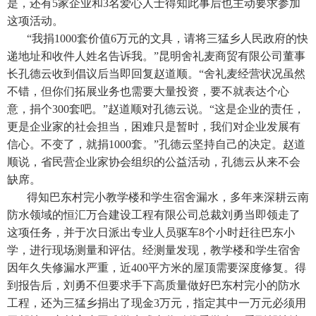
是，还有5家企业和3名爱心人士得知此事后也主动要求参加
这项活动。
“我捐1000套价值6万元的文具，请将三猛乡人民政府的快
递地址和收件人姓名告诉我。”昆明舍礼麦商贸有限公司董事
长孔德云收到倡议后当即回复赵道顺。“舍礼麦经营状况虽然
不错，但你们拓展业务也需要大量投资，要不就表达个心
意，捐个300套吧。”赵道顺对孔德云说。“这是企业的责任，
更是企业家的社会担当，困难只是暂时，我们对企业发展有
信心。不变了，就捐1000套。”孔德云坚持自己的决定。赵道
顺说，省民营企业家协会组织的公益活动，孔德云从来不会
缺席。
得知巴东村完小教学楼和学生宿舍漏水，多年来深耕云南
防水领域的恒汇万合建设工程有限公司总裁刘勇当即领走了
这项任务，并于次日派出专业人员驱车8个小时赶往巴东小
学，进行现场测量和评估。经测量发现，教学楼和学生宿舍
因年久失修漏水严重，近400平方米的屋顶需要深度修复。得
到报告后，刘勇不但要求手下高质量做好巴东村完小的防水
工程，还为三猛乡捐出了现金3万元，指定其中一万元必须用