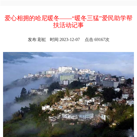
爱心相拥的哈尼暖冬——“暖冬三猛”爱民助学帮
扶活动记事
发布:彩虹 时间:2023-12-07 点击:69167次