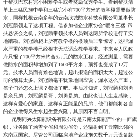
于帮扶巴东村完小困难学生或者奖励优秀学生。看到帮扶清
单上三猛民族中学和三猛完小有700平方米的教学楼需要做防
水，同样扎根云南多年的云南欣城防水科技有限公司董事长
刘冠麟领走了这项工程。借参加省企业家协会“暖冬三猛”帮
扶恳谈会之机，刘冠麟带领技术人员到这两所学校进行了实
地踏勘。刘冠麟爬上所有教学楼的楼顶后非常惊讶，这些漏
水严重的教学楼已经根本无法适应教学要求。本来乡人民政
府只报了700平方米约合5万元的防水工程，经过测量，需要
做防水的面积却增加到了1600平方米，预算也变成了12万
元。技术人员面有难色地说，超出报送的面积太大，超过公
司的预算太多。刘冠麟毫不犹豫地回应说，漏水这么严重，
孩子们还怎么上课？都做了吧。事后才知道，刘冠麟和刘勇
是亲兄弟，刘冠麟是哥，刘勇是弟。由此也让人生发感慨，
这样有爱心的家庭、这样有正能量的兄弟，他们都能将各自
的企业做得风生水起生意兴隆，其原因不言自明。
昆明同兴太阳能设备有限公司是云南太阳能产业的一面旗
帜，业务除了涵盖全省和周边省份，还辐射到了云南比邻的
东南亚国家。尽管公司面临房地产企业拖欠数千万元设备款