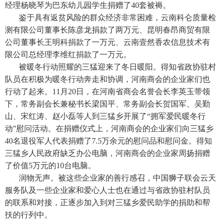
经理杨晓琴为巴东幼儿园学生捐赠了40套被褥。
鉴于具有返贫风险的群众经济非常困难，云南科仑质量检
测有限公司董事长陈彦龙捐款了两万元、昆明春昂商贸有限
公司董事长王明科捐款了一万元、云南壹然香农信息技术有
限公司总经理李维红捐款了一万元。
被暖冬行动照耀的三猛迎来了冬日暖阳。得知省政协驻村
队员在积极为暖冬行动奔走和协调，河南商会的企业家们也
行动了起来。11月20日，在河南省商会名誉会长李英玉带领
下，常务副会长兼秘书长梁国平、常务副会长贺国军、吴勤
山、宋红涛、赵小磊等人到三猛乡开展了“拥军爱民暖冬行
动”慰问活动。在捐赠仪式上，河南商会的企业家们向三猛乡
40名退役军人代表捐赠了7.5万余元的慰问品和慰问金。得知
三猛乡人民政府缺乏办公电脑，河南商会的企业家周扬捐赠
了价值5万元的10台电脑。
润物无声。被这些企业家的善行感召，中国狮子联会云天
服务队及一些企业家和爱心人士也在通过与省政协驻村队员
的联系和对接，正逐步加入到对三猛乡爱民助学的捐助和帮
扶的行列中。